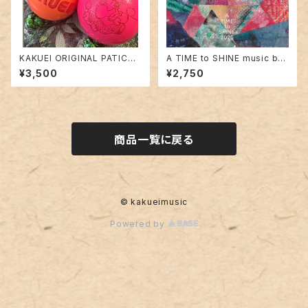
KAKUEI ORIGINAL PATICA
A TIME to SHINE music by
ver,1
KAKUEI
¥3,500
¥2,750
商品一覧に戻る
© kakueimusic
Powered by